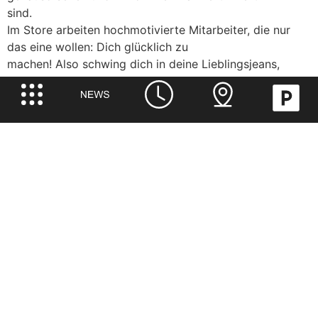
sind.
Im Store arbeiten hochmotivierte Mitarbeiter, die nur
das eine wollen: Dich glücklich zu
machen! Also schwing dich in deine Lieblingsjeans,
nimm dir die passenden Schuhe und
vollende deinen Style mit den umwerfenden Brillen von
eyes + more.
Telefon:
+49 (0) 911-12030010
Mail:
info@mercado-nuernberg.de