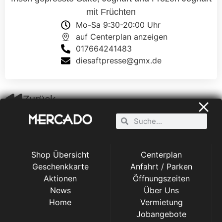
mit Früchten
Mo-Sa 9:30-20:00 Uhr
auf Centerplan anzeigen
017664241483
diesaftpresse@gmx.de
Zurück
DIE SAFTPRESSE
Die Saftpresse – Vitamine zum Trinken
Hier bekommen Sie die beliebten Klassiker, wie frisch
Shop Übersicht
Centerplan
gepressten Orangensaft oder Apfel-Karotte-Ingwer
Geschenkkarte
Anfahrt / Parken
SHOPPING
CENTER
ebenso wie verschiedenste Obst- und
Aktionen
Öffnungszeiten
Gemüsesaftvarianten in allen Farben. Melone, Ananas
News
Über Uns
oder Erdbeere, Grapefruit, Limette, Rote Bete, Apfel,
Home
Vermietung
Blaubeeren, Mango und mehr süße Früchte warten auf
Jobangebote