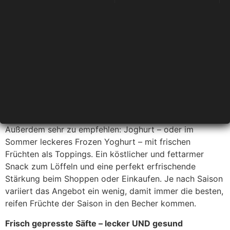
Sie. Und natürlich dürfen auch gesunde grüne
Smoothies nicht fehlen. Sie können sich Ihren Mix auch
ganz individuell nach Lust und Laune und persönlichem
Geschmack zusammenstellen lassen. Wer Hunger hat,
lässt sich einen leckeren Mix mit Banane mit in den
Becher füllen und bekommt so einen gesunden, satt
machenden Snack für unterwegs. Alle Säfte sind
natürlich veggie und vegan – versteht sich!
Joghurt und Frozen Yoghurt
Außerdem sehr zu empfehlen: Joghurt – oder im
Sommer leckeres Frozen Yoghurt – mit frischen
Früchten als Toppings. Ein köstlicher und fettarmer
Snack zum Löffeln und eine perfekt erfrischende
Stärkung beim Shoppen oder Einkaufen. Je nach Saison
variiert das Angebot ein wenig, damit immer die besten,
reifen Früchte der Saison in den Becher kommen.
Frisch gepresste Säfte – lecker UND gesund