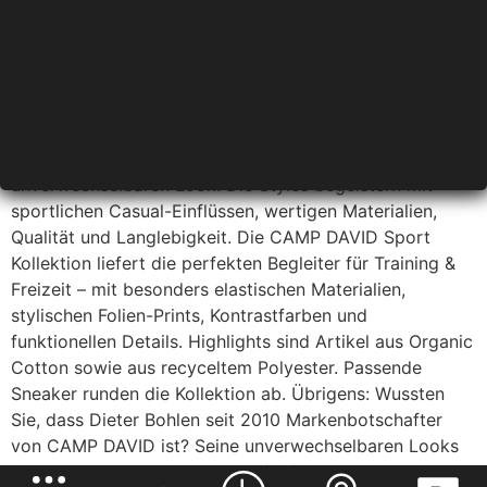
hochwertige, unkomplizierte Menswear-Looks
verbunden mit einem authentischen Lifestyle.
Die Kollektionen sind lässig, cool und frisch, inspiriert
von Surf-, Motorcycle- oder Vintage-Looks und
erzählen von Freiheit und Abenteuer. Aufwendige
Details machen auch hier die Fashion-Kollektionen
einzigartig und geben der Marke ihren
unverwechselbaren Look. Die Styles begeistern mit
sportlichen Casual-Einflüssen, wertigen Materialien,
Qualität und Langlebigkeit. Die CAMP DAVID Sport
Kollektion liefert die perfekten Begleiter für Training &
Freizeit – mit besonders elastischen Materialien,
stylischen Folien-Prints, Kontrastfarben und
funktionellen Details. Highlights sind Artikel aus Organic
Cotton sowie aus recyceltem Polyester. Passende
Sneaker runden die Kollektion ab. Übrigens: Wussten
Sie, dass Dieter Bohlen seit 2010 Markenbotschafter
von CAMP DAVID ist? Seine unverwechselbaren Looks
sind Ihnen sicher schon mal aufgefallen.