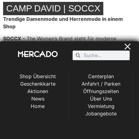
CAMP DAVID | SOCCX
Trendige Damenmode und Herrenmode in einem
Shop
SOCCX
– The Women’s Brand steht für moderne
Womenswear und sportive Casual-Looks. Für
hochwertige Mode, einzigartige Looks und aktuellen
Zeitgeist. Von Schuhen bis Schals, von Hosen, Jeans
und Shorts bis T-Shirts, Sweatshirts und Blusen, von
Kleidern und Röcken bis Accessoires: Hier können Sie
Shop Übersicht
Centerplan
sich von Kopf bis Fuß einkleiden. Die DNA: feminin,
Geschenkkarte
Anfahrt / Parken
SHOPPING
CENTER
clever, selbstbewusst, mit unverwechselbaren Details.
Aktionen
Öffnungszeiten
Die Kollektionen sind zeitgemäß, setzen auf
News
Über Uns
harmonische Farbwelten und aufwendig gestaltete
Home
Vermietung
Akzente. Charakteristisch für das Label sind wertige
Jobangebote
Materialien, Qualität, Langlebigkeit und Persönlichkeit.
CAMP DAVID,
das Herrenmode-Label, verkörpert