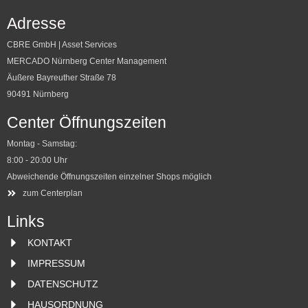
Adresse
CBRE GmbH | Asset Services
MERCADO Nürnberg Center Management
Shop Übersicht
Centerplan
Äußere Bayreuther Straße 78
Geschenkkarte
Anfahrt / Parken
90491 Nürnberg
SHOPPING
CENTER
Aktionen
Öffnungszeiten
Center Öffnungszeiten
News
Über Uns
Home
Vermietung
Montag - Samstag:
Jobangebote
8:00 - 20:00 Uhr
Abweichende Öffnungszeiten einzelner Shops möglich
zum Centerplan
Links
KONTAKT
IMPRESSUM
DATENSCHUTZ
HAUSORDNUNG