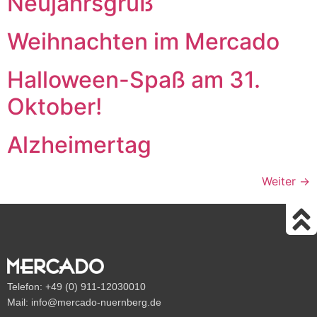
Neujahrsgruß
Weihnachten im Mercado
Halloween-Spaß am 31.
Oktober!
Alzheimertag
Weiter
→
Telefon:
+49 (0) 911-12030010
Mail:
info@mercado-nuernberg.de