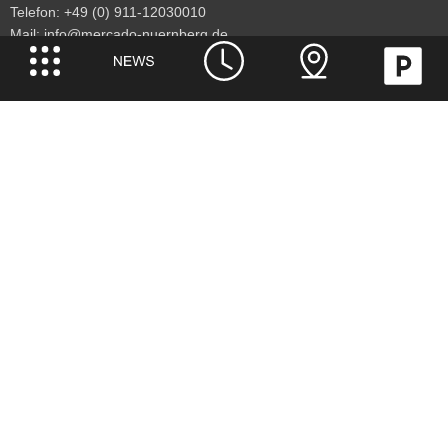
Telefon:
+49 (0) 911-12030010
Mail:
info@mercado-nuernberg.de
Adresse
CBRE GmbH | Retail Consulting
MERCADO Nürnberg Center Management
Äußere Bayreuther Straße 78
90491 Nürnberg
Center Öffnungszeiten
Montag - Samstag:
8:00 - 20:00 Uhr
Abweichende Öffnungszeiten einzelner Shops möglich
zum Centerplan
Links
KONTAKT
IMPRESSUM